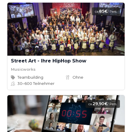
85€
ca.
/ Pers.
Street Art - Ihre HipHop Show
Musicworks
Teambuilding
Ohne
30–600
Teilnehmer
29,90€
ca.
/ Pers.