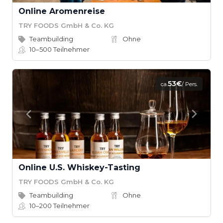
Online Aromenreise
TRY FOODS GmbH & Co. KG
Teambuilding
Ohne
10–500
Teilnehmer
53€
ca.
/ Pers.
Online U.S. Whiskey-Tasting
TRY FOODS GmbH & Co. KG
Teambuilding
Ohne
10–200
Teilnehmer