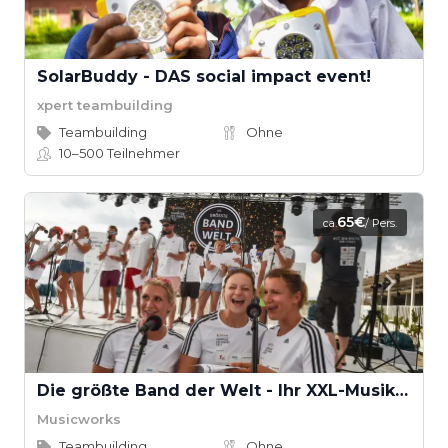
SolarBuddy - DAS social impact event!
xpert teambuilding
Teambuilding
Ohne
10–500
Teilnehmer
65€
ca.
/ Pers.
Die größte Band der Welt - Ihr XXL-Musik-Event
Musicworks
Teambuilding
Ohne