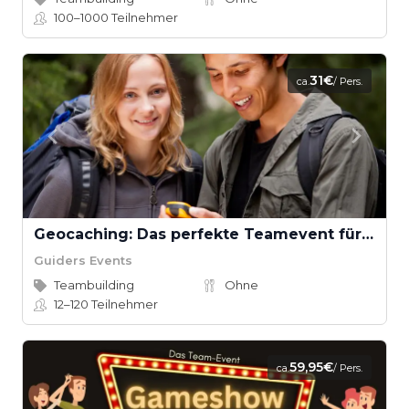
100–1000
Teilnehmer
31€
ca.
/ Pers.
Geocaching: Das perfekte Teamevent für Abenteuerlustige
Guiders Events
Teambuilding
Ohne
12–120
Teilnehmer
59,95€
ca.
/ Pers.