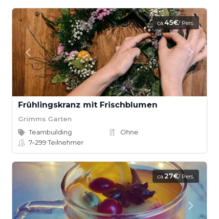
45€
ca.
/ Pers.
Frühlingskranz mit Frischblumen
Grimms Garten
Teambuilding
Ohne
7–299
Teilnehmer
27€
ca.
/ Pers.