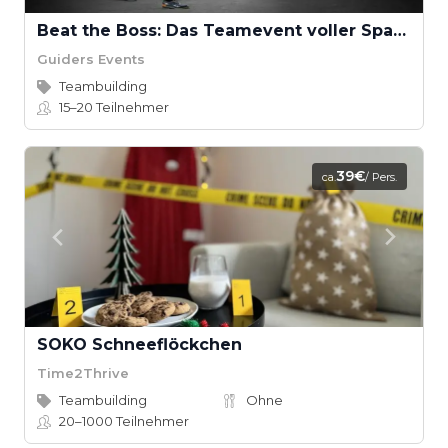
Beat the Boss: Das Teamevent voller Spaß und Action
Guiders Events
Teambuilding
15–20
Teilnehmer
39€
ca.
/ Pers.
SOKO Schneeflöckchen
Time2Thrive
Teambuilding
Ohne
20–1000
Teilnehmer