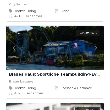
Citythriller
Teambuilding
Ohne
4–180
Teilnehmer
60€
ca.
/ Pers.
Blaues Haus: Sportliche Teambuilding-Events
Blaue Lagune
Teambuilding
Speisen & Getränke
40–60
Teilnehmer