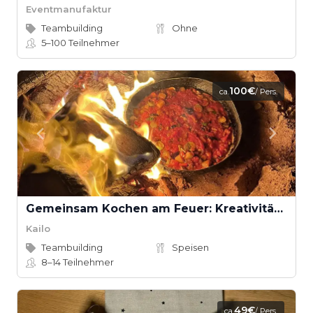
Eventmanufaktur
Teambuilding
Ohne
5–100
Teilnehmer
100€
ca.
/ Pers.
Gemeinsam Kochen am Feuer: Kreativität, Teamgeist und Genuss in der Natur
Kailo
Teambuilding
Speisen
8–14
Teilnehmer
49€
ca.
/ Pers.