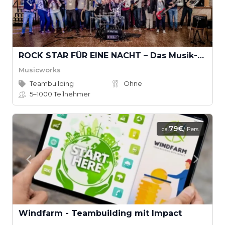
ROCK STAR FÜR EINE NACHT – Das Musik-Event, das wirklich rockt
Musicworks
Teambuilding
Ohne
5–1000
Teilnehmer
79€
ca.
/ Pers.
Windfarm - Teambuilding mit Impact