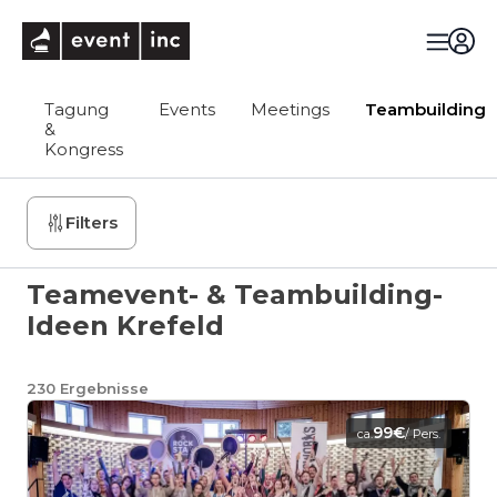
eventinc
Tagung
Events
Meetings
Teambuilding
&
Kongress
Filters
Teamevent- & Teambuilding-
Ideen Krefeld
230
Ergebnisse
99€
ca.
/ Pers.