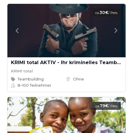
30€
ca.
/ Pers.
KRIMI total AKTIV - Ihr kriminelles Teambuilding!
KRIMI total
Teambuilding
Ohne
8–100
Teilnehmer
79€
ca.
/ Pers.