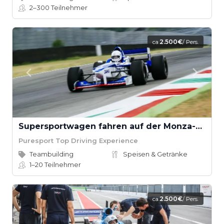
2–300
Teilnehmer
2.500€
ca.
/ Pers.
Supersportwagen fahren auf der Monza-Strecke
Puresport Top Driving Experience
Teambuilding
Speisen & Getränke
1–20
Teilnehmer
2.500€
ca.
/ Pers.