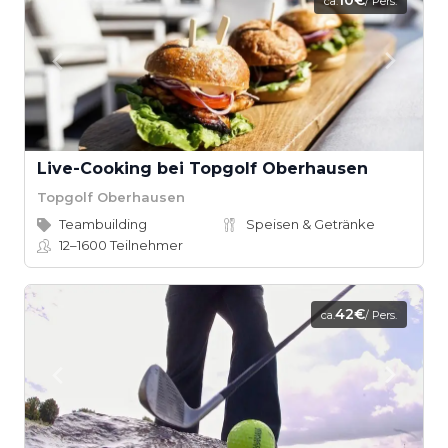
10€
ca.
/ Pers.
Live-Cooking bei Topgolf Oberhausen
Topgolf Oberhausen
Teambuilding
Speisen & Getränke
12–1600
Teilnehmer
42€
ca.
/ Pers.