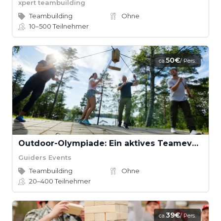
xpert teambuilding
Teambuilding
Ohne
10–500
Teilnehmer
50€
ca.
/ Pers.
Outdoor-Olympiade: Ein aktives Teamevent voller Spaß
Guiders Events
Teambuilding
Ohne
20–400
Teilnehmer
39€
ca.
/ Pers.