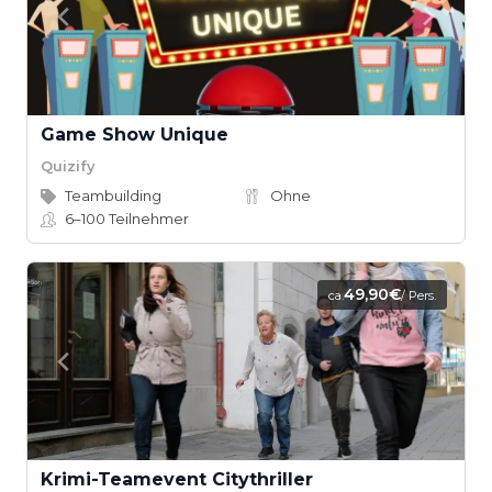
Game Show Unique
Quizify
Teambuilding
Ohne
6–100
Teilnehmer
49,90€
ca.
/ Pers.
Krimi-Teamevent Citythriller