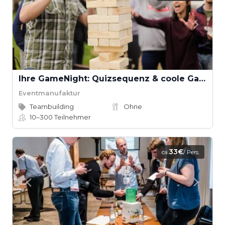
Ihre GameNight: Quizsequenz & coole Games
Eventmanufaktur
Teambuilding
Ohne
10–300
Teilnehmer
33€
ca.
/ Pers.