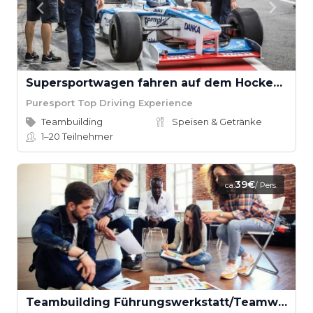
Supersportwagen fahren auf dem Hockenheimring
Puresport Top Driving Experience
Teambuilding
Speisen & Getränke
1–20
Teilnehmer
39€
ca.
/ Pers.
Teambuilding Führungswerkstatt/Teamwerkstatt