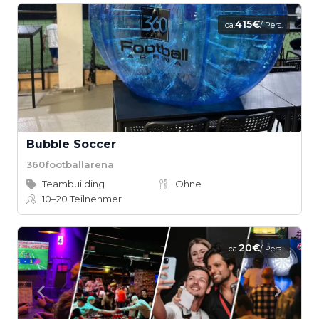
415€
ca.
/ Pers.
Bubble Soccer
360footballarena
Teambuilding
Ohne
10–20
Teilnehmer
20€
ca.
/ Pers.