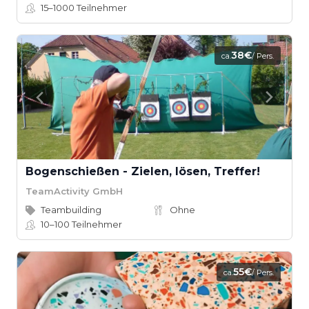
15–1000
Teilnehmer
38€
ca.
/ Pers.
Bogenschießen - Zielen, lösen, Treffer!
TeamActivity GmbH
Teambuilding
Ohne
10–100
Teilnehmer
55€
ca.
/ Pers.