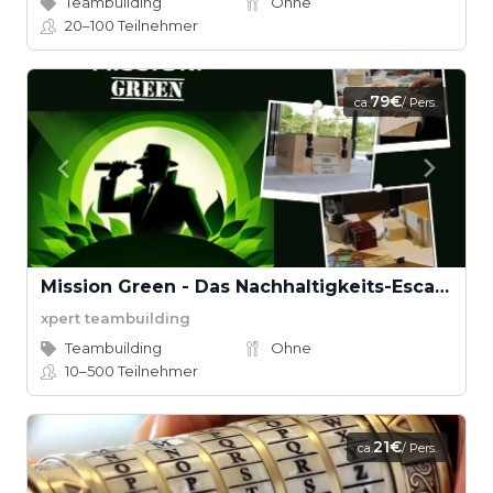
Teambuilding
Ohne
20–100
Teilnehmer
79€
ca.
/ Pers.
Mission Green - Das Nachhaltigkeits-Escape Game
xpert teambuilding
Teambuilding
Ohne
10–500
Teilnehmer
21€
ca.
/ Pers.