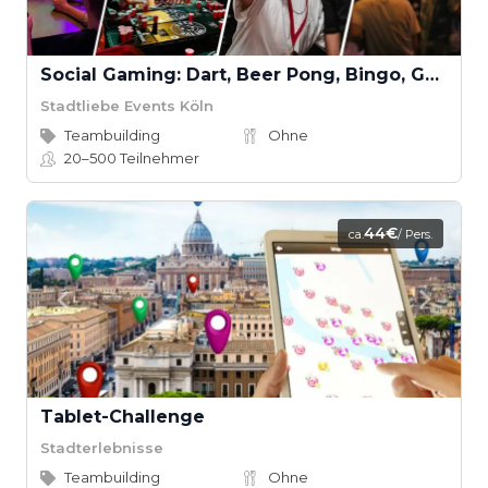
Social Gaming: Dart, Beer Pong, Bingo, Gaming, Kicker, Kneipenquiz & Schocken
Stadtliebe Events Köln
Teambuilding
Ohne
20–500
Teilnehmer
44€
ca.
/ Pers.
Tablet-Challenge
Stadterlebnisse
Teambuilding
Ohne