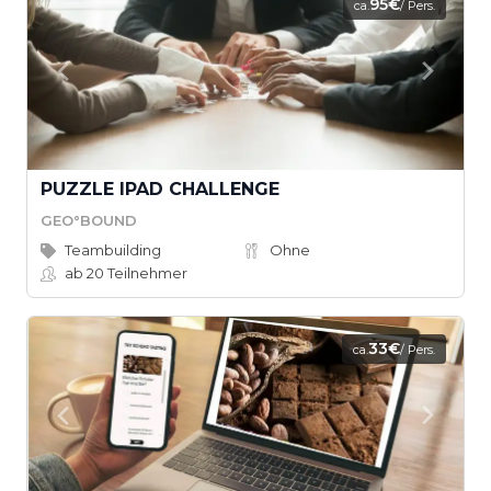
95€
ca.
/ Pers.
PUZZLE IPAD CHALLENGE
GEO°BOUND
Teambuilding
Ohne
ab 20
Teilnehmer
33€
ca.
/ Pers.