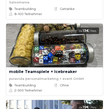
Salsomania
Teambuilding
Getränke
8–100
Teilnehmer
13€
ca.
/ Pers.
mobile Teamspiele + Icebreaker
puravida personalmarketing + event GmbH
Teambuilding
Ohne
2–500
Teilnehmer
19€
ca.
/ Pers.