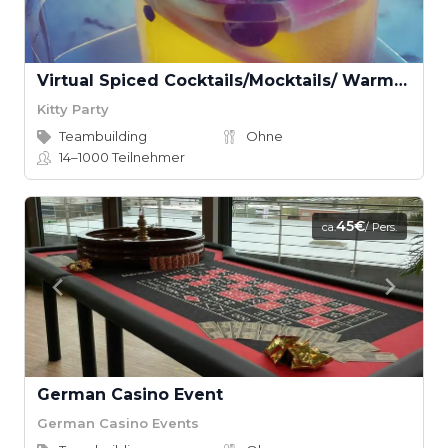
Virtual Spiced Cocktails/Mocktails/ Warm Drinks or Smoothies with Dancing Chef
Kitty Party
Teambuilding
Ohne
14–1000
Teilnehmer
45€
ca.
/ Pers.
German Casino Event
German Casino Events