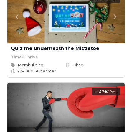
Quiz me underneath the Mistletoe
Time2Thrive
Teambuilding
Ohne
20–1000
Teilnehmer
37€
ca.
/ Pers.