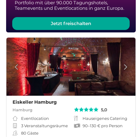
Portfolio mit über 90.000 Tagungshotels,
Teamevents und Eventlocations in ganz Europa.
Jetzt freischalten
Eiskeller Hamburg
5,0
Hamburg
Eventlocation
Hauseigenes Catering
3 Veranstaltungsräume
90
–
130 €
pro Person
80
Gäste