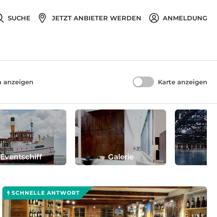
SUCHE
JETZT ANBIETER WERDEN
ANMELDUNG
n anzeigen
Karte anzeigen
Eventschiff
Galerie
H
SCHNELLE ANTWORT