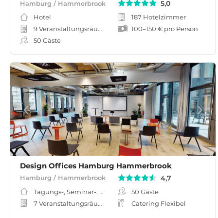
5,0
Hamburg / Hammerbrook
Hotel
187 Hotelzimmer
9 Veranstaltungsräume
100
–
150 €
pro Person
50
Gäste
Design Offices Hamburg Hammerbrook
4,7
Hamburg / Hammerbrook
Tagungs-, Seminar-, Meeting-, Workshopraum
50
Gäste
7 Veranstaltungsräume
Catering Flexibel