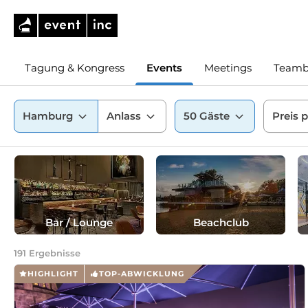
Tagung & Kongress
Events
Meetings
Teamb
Hamburg
Anlass
50
Gäste
Preis 
Bar / Lounge
Beachclub
191
Ergebnisse
HIGHLIGHT
TOP-ABWICKLUNG