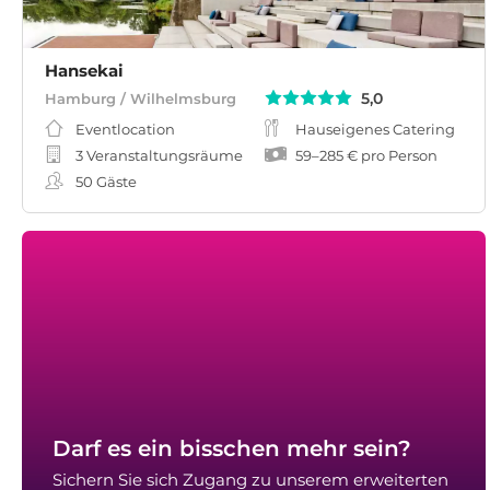
Hansekai
5,0
Hamburg / Wilhelmsburg
Eventlocation
Hauseigenes Catering
3 Veranstaltungsräume
59
–
285 €
pro Person
50
Gäste
Darf es ein bisschen mehr sein?
Sichern Sie sich Zugang zu unserem erweiterten