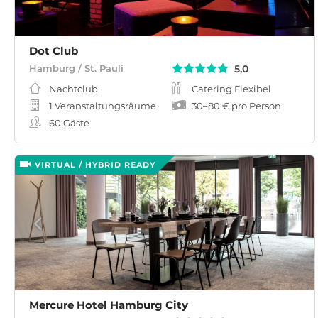
Dot Club
5,0
Hamburg / St. Pauli
Nachtclub
Catering Flexibel
1 Veranstaltungsräume
30
–
80 €
pro Person
60
Gäste
VIRTUAL / HYBRID READY
Mercure Hotel Hamburg City