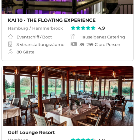
KAI 10 - THE FLOATING EXPERIENCE
4,9
Hamburg / Hammerbrook
Eventschiff / Boot
Hauseigenes Catering
3 Veranstaltungsräume
89
–
259 €
pro Person
80
Gäste
Golf Lounge Resort