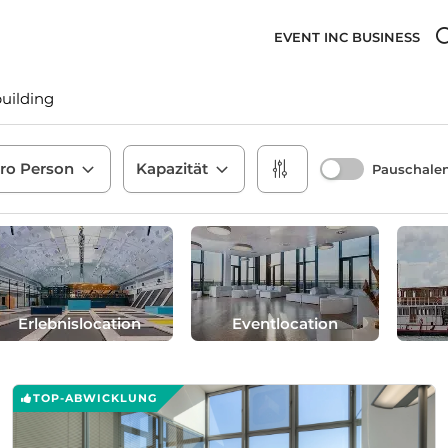
EVENT INC BUSINESS
uilding
pro Person
Kapazität
Pauschale
Erlebnislocation
Eventlocation
TOP-ABWICKLUNG