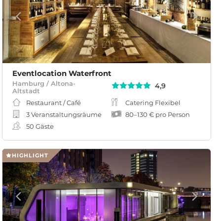
Eventlocation Waterfront
Hamburg / Altona-
4,9
Altstadt
Restaurant / Café
Catering Flexibel
3 Veranstaltungsräume
80
–
130 €
pro Person
50
Gäste
HIGHLIGHT