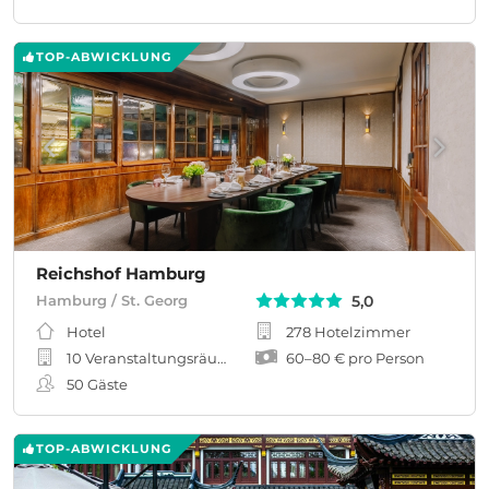
TOP-ABWICKLUNG
Reichshof Hamburg
5,0
Hamburg / St. Georg
Hotel
278 Hotelzimmer
10 Veranstaltungsräume
60
–
80 €
pro Person
50
Gäste
TOP-ABWICKLUNG