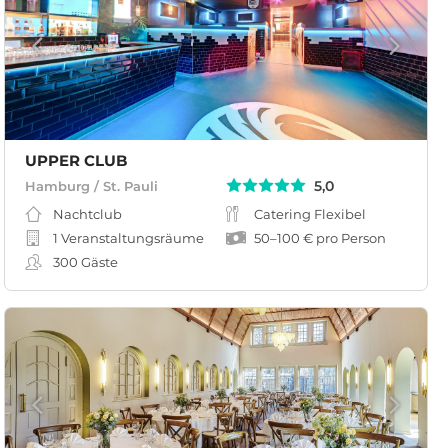
UPPER CLUB
5,0
Hamburg / St. Pauli
Nachtclub
Catering Flexibel
1 Veranstaltungsräume
50
–
100 €
pro Person
300
Gäste