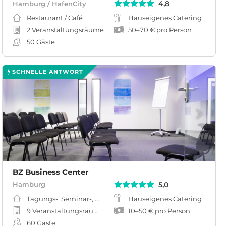
4,8
Hamburg / HafenCity
Restaurant / Café
Hauseigenes Catering
2 Veranstaltungsräume
50
–
70 €
pro Person
50
Gäste
SCHNELLE ANTWORT
BZ Business Center
5,0
Hamburg
Tagungs-, Seminar-, Meeting-, Workshopraum
Hauseigenes Catering
9 Veranstaltungsräume
10
–
50 €
pro Person
60
Gäste