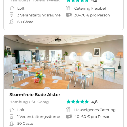
4,9
Hamburg / Hoheluft-West
Loft
Catering Flexibel
3 Veranstaltungsräume
30
–
70 €
pro Person
60
Gäste
Sturmfreie Bude Alster
4,8
Hamburg / St. Georg
Loft
Hauseigenes Catering
1 Veranstaltungsräume
40
–
60 €
pro Person
50
Gäste