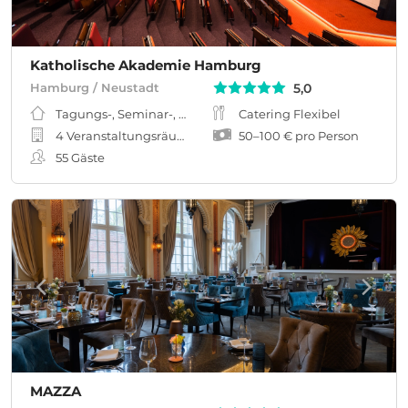
Katholische Akademie Hamburg
5,0
Hamburg / Neustadt
Tagungs-, Seminar-, Meeting-, Workshopraum
Catering Flexibel
4 Veranstaltungsräume
50
–
100 €
pro Person
55
Gäste
MAZZA