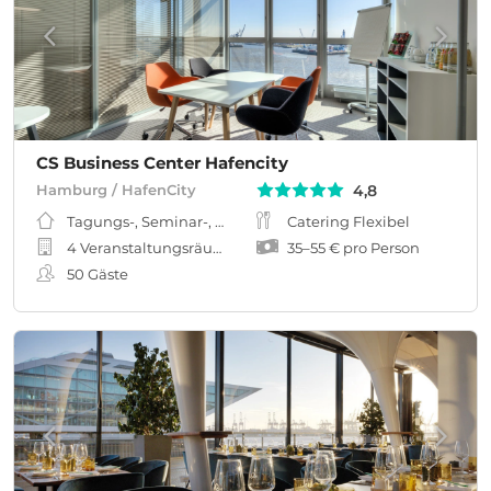
CS Business Center Hafencity
4,8
Hamburg / HafenCity
Tagungs-, Seminar-, Meeting-, Workshopraum
Catering Flexibel
4 Veranstaltungsräume
35
–
55 €
pro Person
50
Gäste