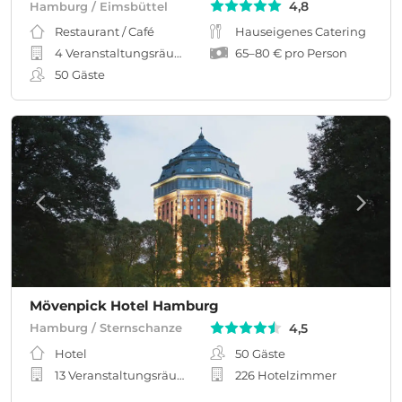
4,8
Hamburg / Eimsbüttel
Restaurant / Café
Hauseigenes Catering
4 Veranstaltungsräume
65
–
80 €
pro Person
50
Gäste
Mövenpick Hotel Hamburg
4,5
Hamburg / Sternschanze
Hotel
50
Gäste
13 Veranstaltungsräume
226 Hotelzimmer