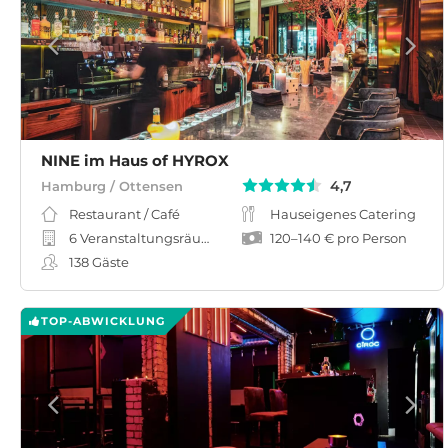
NINE im Haus of HYROX
4,7
Hamburg / Ottensen
Restaurant / Café
Hauseigenes Catering
6 Veranstaltungsräume
120
–
140 €
pro Person
138
Gäste
TOP-ABWICKLUNG