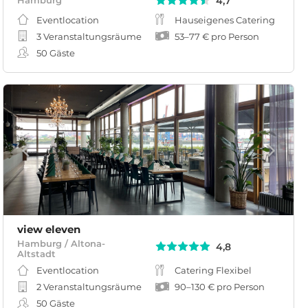
4,7
Hamburg
Eventlocation
Hauseigenes Catering
3 Veranstaltungsräume
53
–
77 €
pro Person
50
Gäste
view eleven
Hamburg / Altona-
4,8
Altstadt
Eventlocation
Catering Flexibel
2 Veranstaltungsräume
90
–
130 €
pro Person
50
Gäste