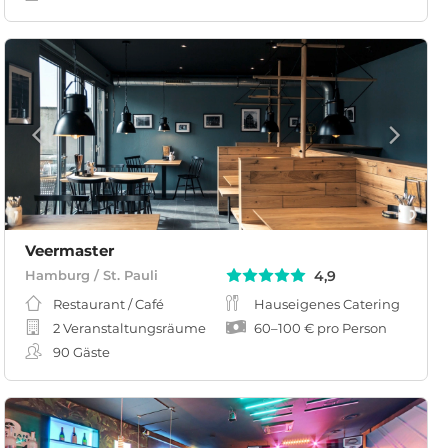
Veermaster
4,9
Hamburg / St. Pauli
Restaurant / Café
Hauseigenes Catering
2 Veranstaltungsräume
60
–
100 €
pro Person
90
Gäste