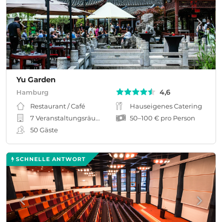
Yu Garden
4,6
Hamburg
Restaurant / Café
Hauseigenes Catering
7 Veranstaltungsräume
50
–
100 €
pro Person
50
Gäste
SCHNELLE ANTWORT