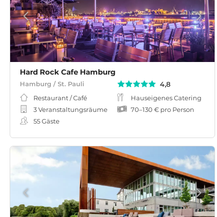
Hard Rock Cafe Hamburg
4,8
Hamburg / St. Pauli
Restaurant / Café
Hauseigenes Catering
3 Veranstaltungsräume
70
–
130 €
pro Person
55
Gäste