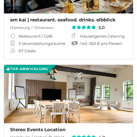
am kai | restaurant. seafood. drinks. elbblick
5,0
Hamburg / Ottensen
Restaurant / Café
Hauseigenes Catering
5 Veranstaltungsräume
140
–
160 €
pro Person
67
Gäste
TOP-ABWICKLUNG
Stereo Events Location