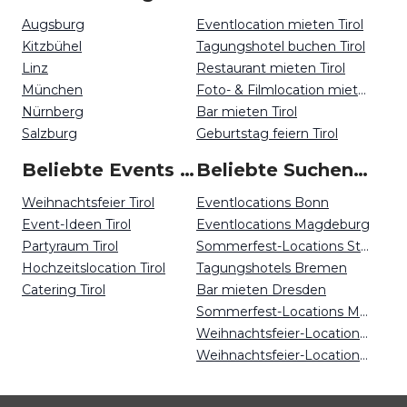
Augsburg
Eventlocation mieten Tirol
Kitzbühel
Tagungshotel buchen Tirol
Linz
Restaurant mieten Tirol
München
Foto- & Filmlocation mieten Tirol
Nürnberg
Bar mieten Tirol
Salzburg
Geburtstag feiern Tirol
Beliebte Events in Tirol
Beliebte Suchen auf Event Inc
Weihnachtsfeier Tirol
Eventlocations Bonn
Event-Ideen Tirol
Eventlocations Magdeburg
Partyraum Tirol
Sommerfest-Locations Stuttgart
Hochzeitslocation Tirol
Tagungshotels Bremen
Catering Tirol
Bar mieten Dresden
Sommerfest-Locations Mainz
Weihnachtsfeier-Locations Nürnberg
Weihnachtsfeier-Locations Freiburg