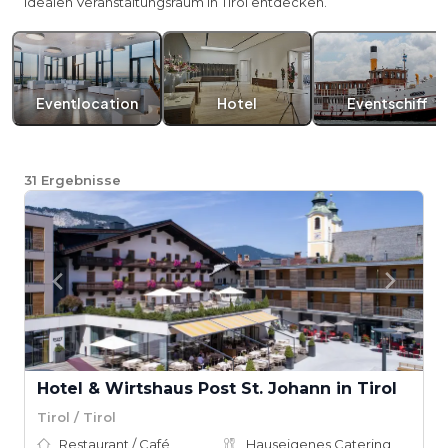
idealen Veranstaltungsraum in Tirol entdecken.
Eventlocation
Hotel
Eventschiff
31
Ergebnisse
Hotel & Wirtshaus Post St. Johann in Tirol
Tirol / Tirol
Restaurant / Café
Hauseigenes Catering