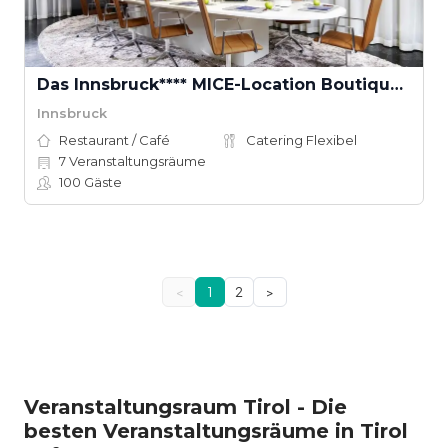
Das Innsbruck**** MICE-Location Boutique Convention
Innsbruck
Restaurant / Café
Catering Flexibel
7
Veranstaltungsräume
100
Gäste
<
1
2
>
Veranstaltungsraum Tirol - Die
besten Veranstaltungsräume in Tirol