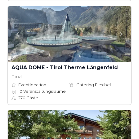
AQUA DOME - Tirol Therme Längenfeld
Tirol
Eventlocation
Catering Flexibel
10
Veranstaltungsräume
270
Gäste