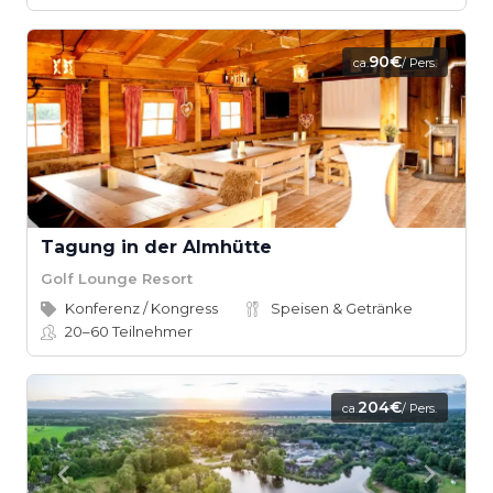
90€
ca.
/ Pers.
Tagung in der Almhütte
Golf Lounge Resort
Konferenz / Kongress
Speisen & Getränke
20–60
Teilnehmer
204€
ca.
/ Pers.