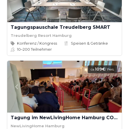
Tagungspauschale Treudelberg SMART
Treudelberg Resort Hamburg
Konferenz / Kongress
Speisen & Getränke
10–200
Teilnehmer
109€
ca.
/ Pers.
Tagung im NewLivingHome Hamburg COMPLETE
NewLivingHome Hamburg