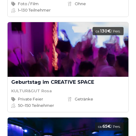
Foto / Film
Ohne
1–130
Teilnehmer
130€
ca.
/ Pers.
Geburtstag im CREATIVE SPACE
KULTUR&GUT Rosa
Private Feier
Getränke
50–150
Teilnehmer
65€
ca.
/ Pers.