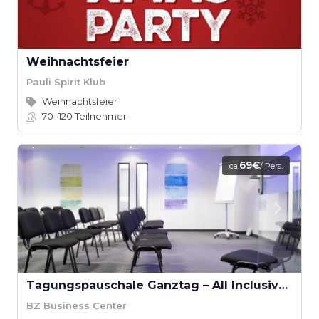
Weihnachtsfeier
Pauli Spirit Klub
Weihnachtsfeier
70–120
Teilnehmer
69€
ca.
/ Pers.
Tagungspauschale Ganztag – All Inclusive inkl. Catering & Technik
BZ Business Center