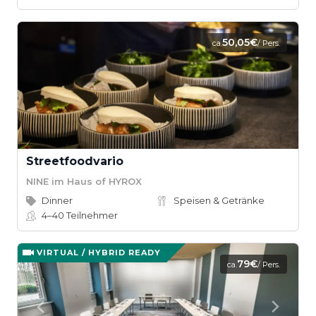
50,05€
ca.
/ Pers.
Streetfoodvario
NINE im Haus of HYROX
Dinner
Speisen & Getränke
4–40
Teilnehmer
VIRTUAL / HYBRID READY
79€
ca.
/ Pers.