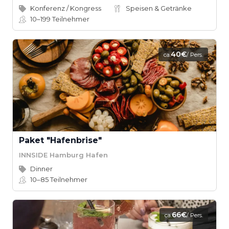
Konferenz / Kongress
Speisen & Getränke
10–199
Teilnehmer
40€
ca.
/ Pers.
Paket "Hafenbrise"
INNSIDE Hamburg Hafen
Dinner
10–85
Teilnehmer
66€
ca.
/ Pers.