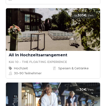
305€
ca.
/ Pers.
All In Hochzeitsarrangement
KAI 10 - THE FLOATING EXPERIENCE
Hochzeit
Speisen & Getränke
30–90
Teilnehmer
30€
ca.
/ Pers.