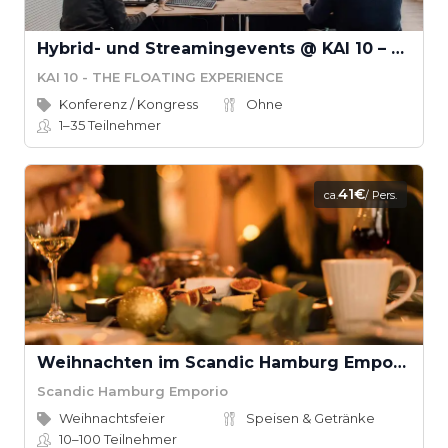
Hybrid- und Streamingevents @ KAI 10 – THE FLOATING EXPERIENCE
KAI 10 - THE FLOATING EXPERIENCE
Konferenz / Kongress
Ohne
1–35
Teilnehmer
41€
ca.
/ Pers.
Weihnachten im Scandic Hamburg Emporio
Scandic Hamburg Emporio
Weihnachtsfeier
Speisen & Getränke
10–100
Teilnehmer