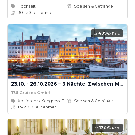
Hochzeit
Speisen & Getränke
30–150
Teilnehmer
499€
ca.
/ Pers.
23.10. - 26.10.2026 – 3 Nächte, Zwischen Meer und Kopenhagen
TUI Cruises GmbH
Konferenz / Kongress, Firmenevent
Speisen & Getränke
12–2900
Teilnehmer
130€
ca.
/ Pers.