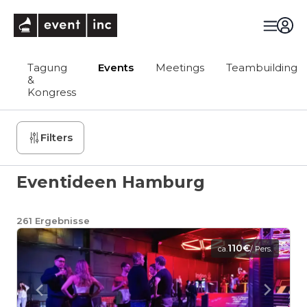
eventinc
Tagung
Events
Meetings
Teambuilding
&
Kongress
Filters
Eventideen Hamburg
261
Ergebnisse
110€
ca.
/ Pers.