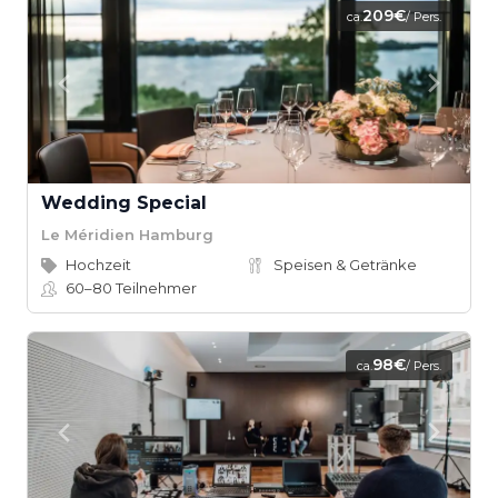
209€
ca.
/ Pers.
Wedding Special
Le Méridien Hamburg
Hochzeit
Speisen & Getränke
60–80
Teilnehmer
98€
ca.
/ Pers.