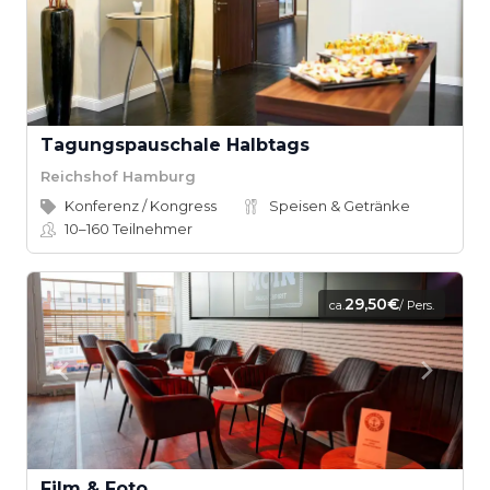
Tagungspauschale Halbtags
Reichshof Hamburg
Konferenz / Kongress
Speisen & Getränke
10–160
Teilnehmer
29,50€
ca.
/ Pers.
Film & Foto