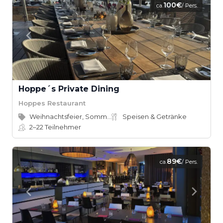
100€
ca.
/ Pers.
Hoppe´s Private Dining
Hoppes Restaurant
Weihnachtsfeier, Sommerfest
Speisen & Getränke
2–22
Teilnehmer
89€
ca.
/ Pers.