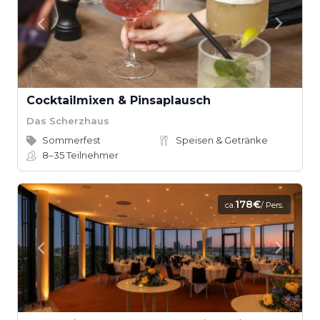
Cocktailmixen & Pinsaplausch
Das Scherzhaus
Sommerfest
Speisen & Getränke
8–35
Teilnehmer
178€
ca.
/ Pers.