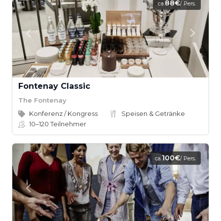
88€
ca.
/ Pers.
Fontenay Classic
The Fontenay
Konferenz / Kongress
Speisen & Getränke
10–120
Teilnehmer
100€
ca.
/ Pers.