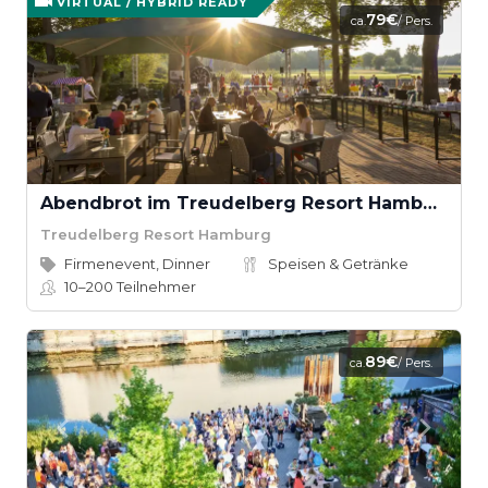
VIRTUAL / HYBRID READY
79€
ca.
/ Pers.
Abendbrot im Treudelberg Resort Hamburg (Sommer Edition)
Treudelberg Resort Hamburg
Firmenevent, Dinner
Speisen & Getränke
10–200
Teilnehmer
89€
ca.
/ Pers.