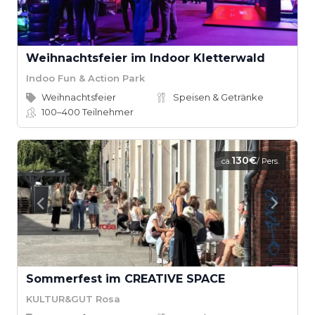
Weihnachtsfeier im Indoor Kletterwald
Indoo Fun & Action Park
Weihnachtsfeier
Speisen & Getränke
100–400
Teilnehmer
130€
ca.
/ Pers.
Sommerfest im CREATIVE SPACE
KULTUR&GUT Rosa