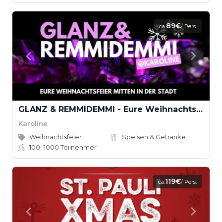
89€
ca.
/ Pers.
GLANZ & REMMIDEMMI - Eure Weihnachtsfeier mitten in der Stadt
Karoline
Weihnachtsfeier
Speisen & Getränke
100–1000
Teilnehmer
119€
ca.
/ Pers.