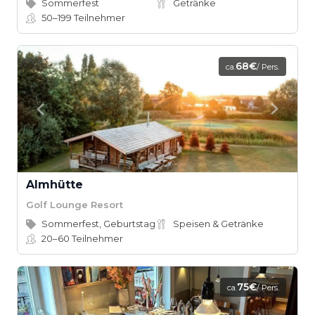
Sommerfest
Getränke
50–199
Teilnehmer
68€
ca.
/ Pers.
Almhütte
Golf Lounge Resort
Sommerfest, Geburtstag
Speisen & Getränke
20–60
Teilnehmer
75€
ca.
/ Pers.