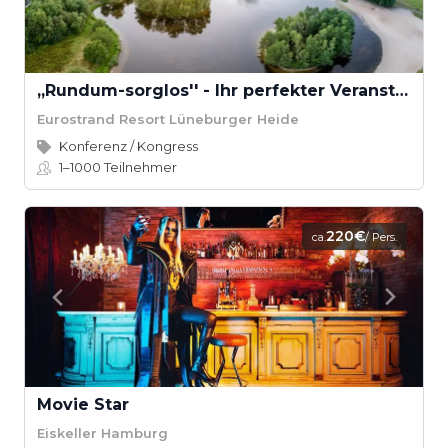
,,Rundum-sorglos'' - Ihr perfekter Veranstaltungstag
Eurostrand Resort Lüneburger Heide
Konferenz / Kongress
1–1000
Teilnehmer
220€
ca.
/ Pers.
Movie Star
Eiskeller Hamburg