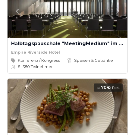
Halbtagspauschale "MeetingMedium" im Empire Riverside Hotel
Empire Riverside Hotel
Konferenz / Kongress
Speisen & Getränke
8–350
Teilnehmer
70€
ca.
/ Pers.