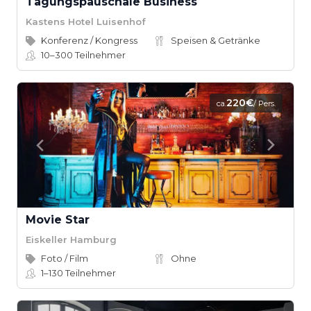
Tagungspauschale Business
Kastens Hotel Luisenhof
Konferenz / Kongress
Speisen & Getränke
10–300
Teilnehmer
220€
ca.
/ Pers.
Movie Star
Eiskeller Hamburg
Foto / Film
Ohne
1–130
Teilnehmer