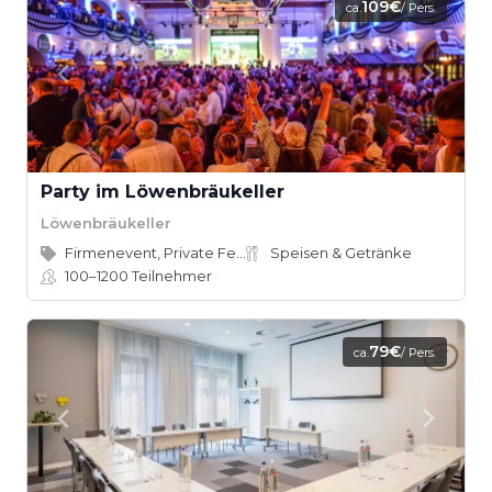
109€
ca.
/ Pers.
Party im Löwenbräukeller
Löwenbräukeller
Firmenevent, Private Feier
Speisen & Getränke
100–1200
Teilnehmer
79€
ca.
/ Pers.