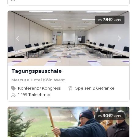
78€
ca.
/ Pers.
Tagungspauschale
Mercure Hotel Köln West
Konferenz / Kongress
Speisen & Getränke
1–199
Teilnehmer
30€
ca.
/ Pers.