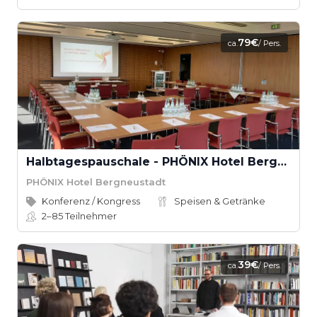
79€
ca.
/ Pers.
Halbtagespauschale - PHÖNIX Hotel Bergneustadt
PHÖNIX Hotel Bergneustadt
Konferenz / Kongress
Speisen & Getränke
2–85
Teilnehmer
39€
ca.
/ Pers.