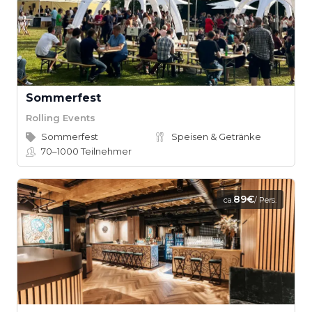
Sommerfest
Rolling Events
Sommerfest
Speisen & Getränke
70–1000
Teilnehmer
89€
ca.
/ Pers.