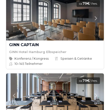
79€
ca.
/ Pers.
GINN CAPTAIN
GINN Hotel Hamburg Elbspeicher
Konferenz / Kongress
Speisen & Getränke
10–145
Teilnehmer
79€
ca.
/ Pers.