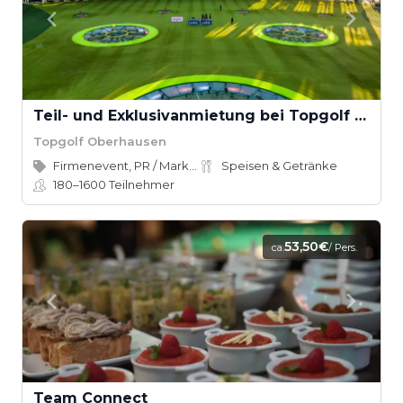
Teil- und Exklusivanmietung bei Topgolf Oberhausen
Topgolf Oberhausen
Firmenevent, PR / Marketing
Speisen & Getränke
180–1600
Teilnehmer
53,50€
ca.
/ Pers.
Team Connect