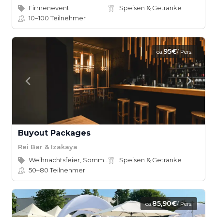
Firmenevent
Speisen & Getränke
10–100
Teilnehmer
95€
ca.
/ Pers.
Buyout Packages
Rei Bar & Izakaya
Weihnachtsfeier, Sommerfest
Speisen & Getränke
50–80
Teilnehmer
85,90€
ca.
/ Pers.