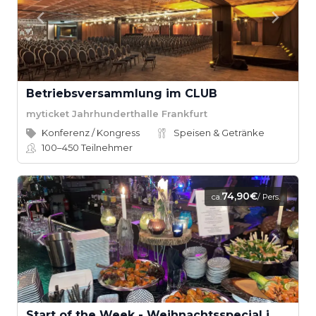
Betriebsversammlung im CLUB
myticket Jahrhunderthalle Frankfurt
Konferenz / Kongress
Speisen & Getränke
100–450
Teilnehmer
74,90€
ca.
/ Pers.
Start of the Week - Weihnachtsspecial im SuperSonico