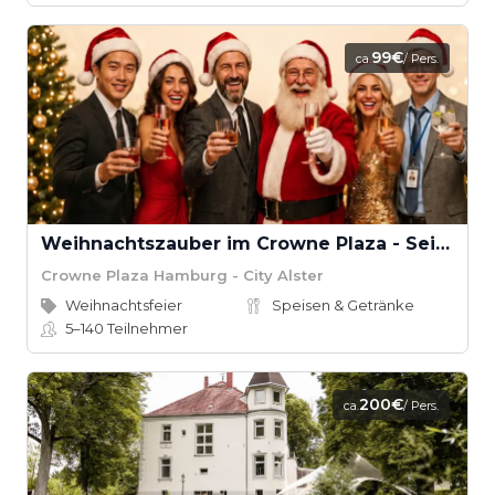
99€
ca.
/ Pers.
Weihnachtszauber im Crowne Plaza - Seien Sie dabei!
Crowne Plaza Hamburg - City Alster
Weihnachtsfeier
Speisen & Getränke
5–140
Teilnehmer
200€
ca.
/ Pers.