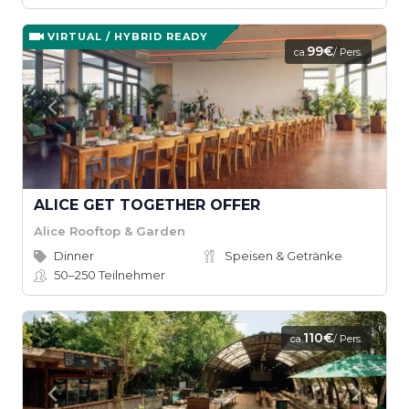
VIRTUAL / HYBRID READY
99€
ca.
/ Pers.
ALICE GET TOGETHER OFFER
Alice Rooftop & Garden
Dinner
Speisen & Getränke
50–250
Teilnehmer
110€
ca.
/ Pers.