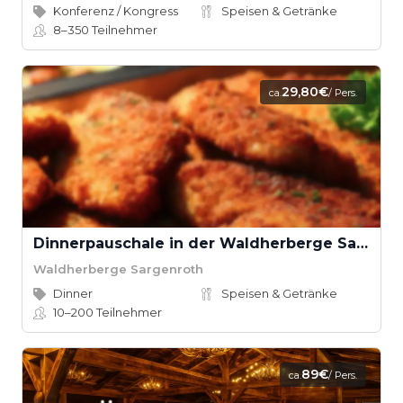
Konferenz / Kongress
Speisen & Getränke
8–350
Teilnehmer
29,80€
ca.
/ Pers.
Dinnerpauschale in der Waldherberge Sargenroth
Waldherberge Sargenroth
Dinner
Speisen & Getränke
10–200
Teilnehmer
89€
ca.
/ Pers.