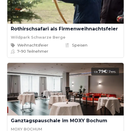
Rothirschsafari als Firmenweihnachtsfeier
Wildpark Schwarze Berge
Weihnachtsfeier
Speisen
7–90
Teilnehmer
79€
ca.
/ Pers.
Ganztagspauschale im MOXY Bochum
MOXY BOCHUM