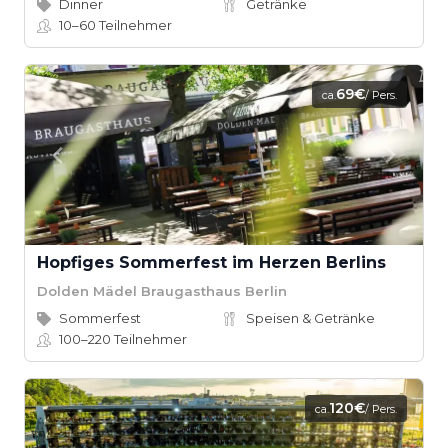
Dinner
Getränke
10–60
Teilnehmer
69€
ca.
/ Pers.
Hopfiges Sommerfest im Herzen Berlins
Dolden Mädel Braugasthaus Berlin
Sommerfest
Speisen & Getränke
100–220
Teilnehmer
120€
ca.
/ Pers.