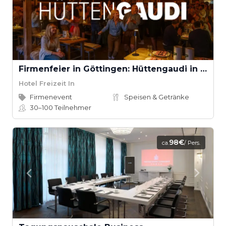
Firmenfeier in Göttingen: Hüttengaudi in der Spitzbub-Alm
Hotel Freizeit In
Firmenevent
Speisen & Getränke
30–100
Teilnehmer
98€
ca.
/ Pers.