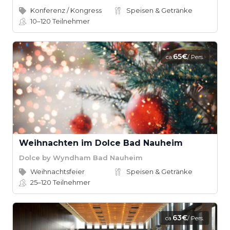
Konferenz / Kongress
Speisen & Getränke
10–120
Teilnehmer
65€
ca.
/ Pers.
Weihnachten im Dolce Bad Nauheim
Dolce by Wyndham Bad Nauheim
Weihnachtsfeier
Speisen & Getränke
25–120
Teilnehmer
63€
ca.
/ Pers.