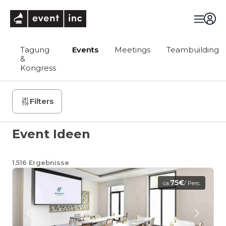
eventinc
Tagung
Events
Meetings
Teambuilding
&
Kongress
Filters
Event Ideen
1.516
Ergebnisse
75€
ca.
/ Pers.