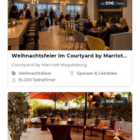
99€
ca.
/ Pers.
Weihnachtsfeier im Courtyard by Marriott Magdeburg
Courtyard by Marriott Magdeburg
Weihnachtsfeier
Speisen & Getränke
15–200
Teilnehmer
95€
ca.
/ Pers.