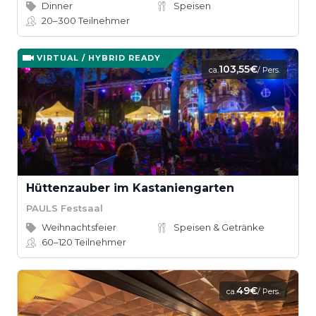
Dinner
Speisen
20–300
Teilnehmer
VIRTUAL / HYBRID READY
103,55€
ca.
/ Pers.
Hüttenzauber im Kastaniengarten
PAULS Festsaal
Weihnachtsfeier
Speisen & Getränke
60–120
Teilnehmer
49€
ca.
/ Pers.