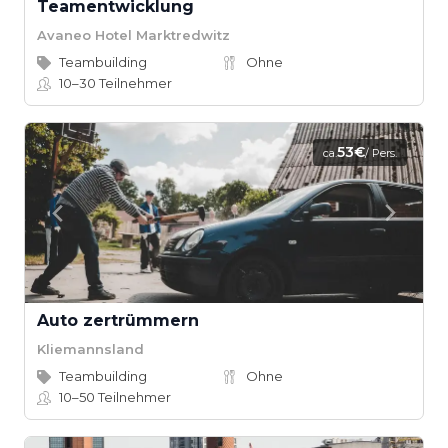
Teamentwicklung
Avaneo Hotel Marktredwitz
Teambuilding
Ohne
10–30
Teilnehmer
53€
ca.
/ Pers.
Auto zertrümmern
Kliemannsland
Teambuilding
Ohne
10–50
Teilnehmer