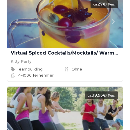
27€
ca.
/ Pers.
Virtual Spiced Cocktails/Mocktails/ Warm Drinks or Smoothies with Dancing Chef
Kitty Party
Teambuilding
Ohne
14–1000
Teilnehmer
39,95€
ca.
/ Pers.