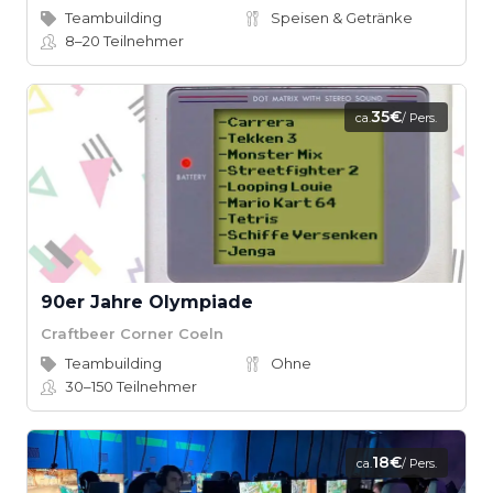
Teambuilding
Speisen & Getränke
8–20
Teilnehmer
35€
ca.
/ Pers.
90er Jahre Olympiade
Craftbeer Corner Coeln
Teambuilding
Ohne
30–150
Teilnehmer
18€
ca.
/ Pers.