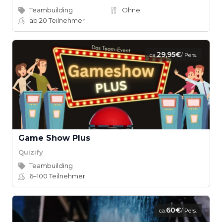
Teambuilding
Ohne
ab 20
Teilnehmer
29,95€
ca.
/ Pers.
Game Show Plus
Quizify
Teambuilding
6–100
Teilnehmer
60€
ca.
/ Pers.