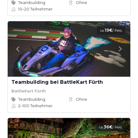
Teambuilding
Ohne
10–20
Teilnehmer
19€
ca.
/ Pers.
Teambuilding bei BattleKart Fürth
BattleKart Fürth
Teambuilding
Ohne
2–100
Teilnehmer
36€
ca.
/ Pers.