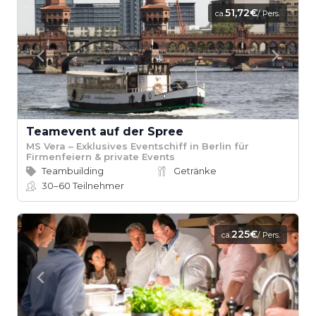
51,72€
ca.
/ Pers.
Teamevent auf der Spree
MS Vera – Exklusives Eventschiff in Berlin für
Firmenfeiern & private Events
Teambuilding
Getränke
30–60
Teilnehmer
225€
ca.
/ Pers.