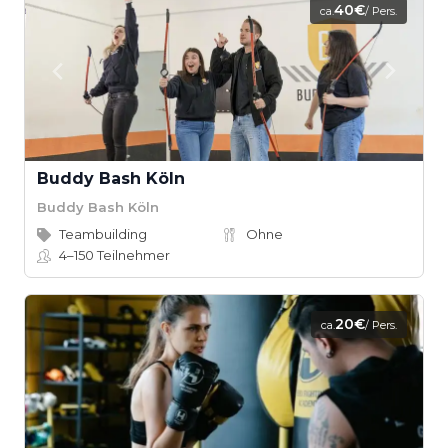
40€
ca.
/ Pers.
Buddy Bash Köln
Buddy Bash Köln
Teambuilding
Ohne
4–150
Teilnehmer
20€
ca.
/ Pers.