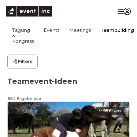
eventinc
Tagung
Events
Meetings
Teambuilding
&
Kongress
Filters
Teamevent-Ideen
864
Ergebnisse
95€
ca.
/ Pers.