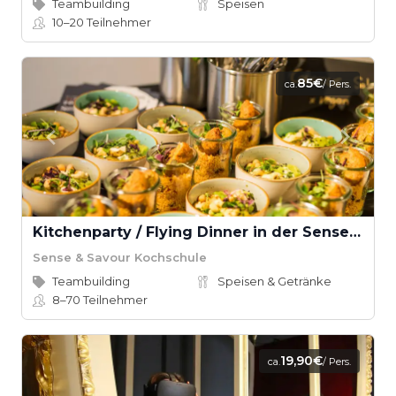
Teambuilding
Speisen
10–20
Teilnehmer
85€
ca.
/ Pers.
Kitchenparty / Flying Dinner in der Sense & Savour Kochschule
Sense & Savour Kochschule
Teambuilding
Speisen & Getränke
8–70
Teilnehmer
19,90€
ca.
/ Pers.