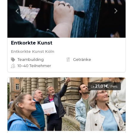
Entkorkte Kunst
Entkorkte Kunst Köln
Teambuilding
Getränke
10–40
Teilnehmer
21,01€
ca.
/ Pers.