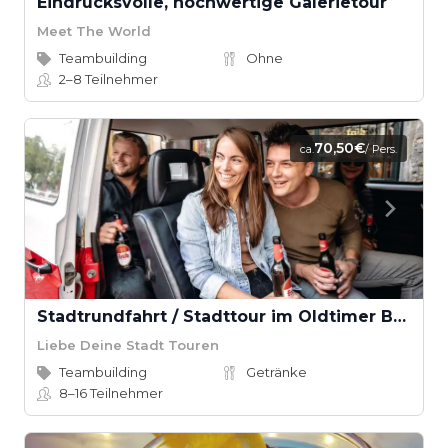
Eindrucksvolle, hochwertige Galerietour
Meet The World
Teambuilding
Ohne
2–8
Teilnehmer
70,50€
ca.
/ Pers.
Stadtrundfahrt / Stadttour im Oldtimer Bulli | Teamevent & Teambuilding (2,5h)
Liebe Deine Stadt Touren
Teambuilding
Getränke
8–16
Teilnehmer