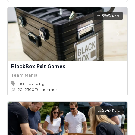
39€
ca.
/ Pers.
BlackBox Exit Games
Team Mania
Teambuilding
20–2500
Teilnehmer
55€
ca.
/ Pers.