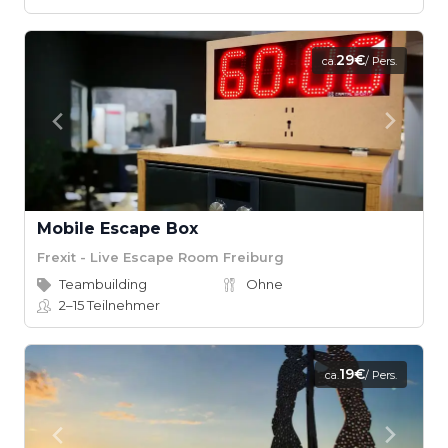
29€
ca.
/ Pers.
Mobile Escape Box
Frexit - Live Escape Room Freiburg
Teambuilding
Ohne
2–15
Teilnehmer
19€
ca.
/ Pers.