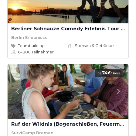
Berliner Schnauze Comedy Erlebnis Tour & Berliner Insider Experience Tour
Berlin Erlebnisse
Teambuilding
Speisen & Getränke
6–800
Teilnehmer
74€
ca.
/ Pers.
Ruf der Wildnis (Bogenschießen, Feuermachen, Kochen am Lagerfeuer)
SurviCamp Bremen