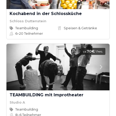
Kochabend in der Schlossküche
Schloss Duttenstein
Teambuilding
Speisen & Getränke
6–20
Teilnehmer
70€
ca.
/ Pers.
TEAMBUILDING mit Improtheater
Studio A
Teambuilding
8–6
Teilnehmer