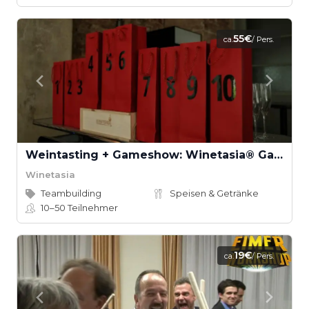
55€
ca.
/ Pers.
Weintasting + Gameshow: Winetasia® Games - Bella Italia
Winetasia
Teambuilding
Speisen & Getränke
10–50
Teilnehmer
19€
ca.
/ Pers.