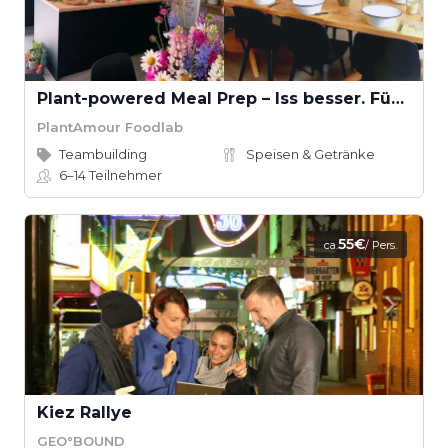
Plant-powered Meal Prep – Iss besser. Fühl dich besser. Arbeite fokussierter.
PlantAmour Foodlab
Teambuilding
Speisen & Getränke
6–14
Teilnehmer
55€
ca.
/ Pers.
Kiez Rallye
GEO°BOUND