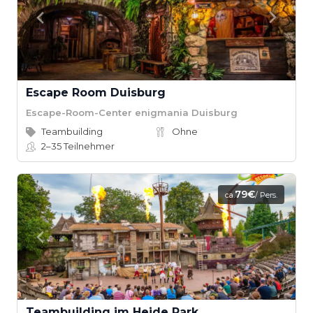
Escape Room Duisburg
Escape-Room-Center enigmania Duisburg
Teambuilding
Ohne
2–35
Teilnehmer
79€
ca.
/ Pers.
Teambuilding im Heide Park