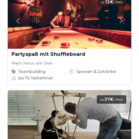
12€
ca.
/ Pers.
Partyspaß mit Shuffleboard
Mein Haus am See
Teambuilding
Speisen & Getränke
bis 70
Teilnehmer
37€
ca.
/ Pers.