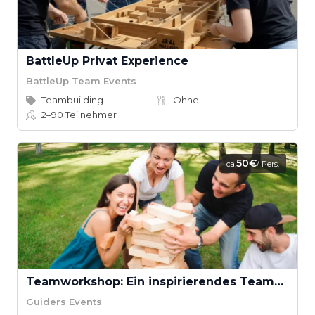
BattleUp Privat Experience
BattleUp Team Events
Teambuilding
Ohne
2–90
Teilnehmer
50€
ca.
/ Pers.
Teamworkshop: Ein inspirierendes Teamevent zum gemeinsamen Wachsen
Guiders Events