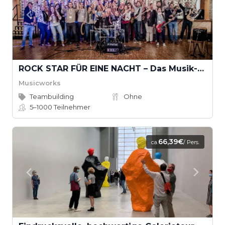
ROCK STAR FÜR EINE NACHT – Das Musik-Event, das wirklich rockt
Musicworks
Teambuilding
Ohne
5–1000
Teilnehmer
66,39€
ca.
/ Pers.