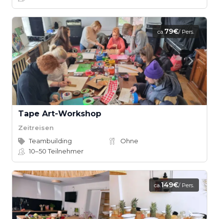
79€
ca.
/ Pers.
Tape Art-Workshop
Zeitreisen
Teambuilding
Ohne
10–50
Teilnehmer
149€
ca.
/ Pers.