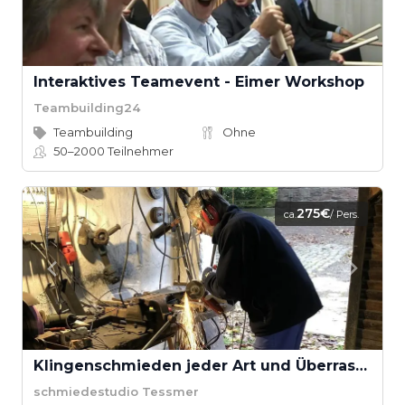
Interaktives Teamevent - Eimer Workshop
Teambuilding24
Teambuilding
Ohne
50–2000
Teilnehmer
275€
ca.
/ Pers.
Klingenschmieden jeder Art und Überraschungen
schmiedestudio Tessmer