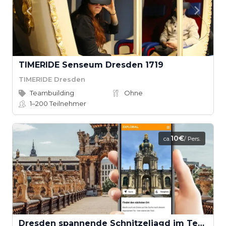
TIMERIDE Senseum Dresden 1719
TIMERIDE Dresden
Teambuilding
Ohne
1–200
Teilnehmer
10€
ca.
/ Pers.
Dresden spannende Schnitzeljagd im Team