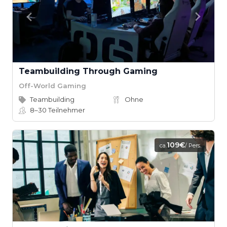
Teambuilding Through Gaming
Off-World Gaming
Teambuilding
Ohne
8–30
Teilnehmer
109€
ca.
/ Pers.