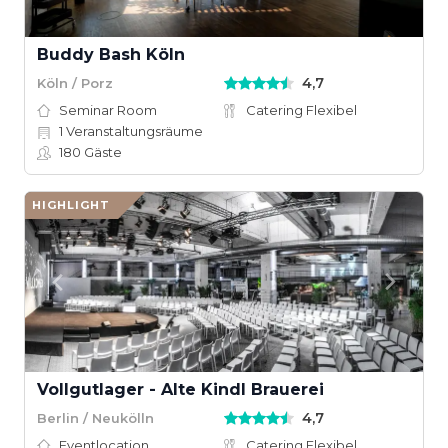
Buddy Bash Köln
4,7
Köln / Porz
Seminar Room
Catering Flexibel
1
Veranstaltungsräume
180
Gäste
HIGHLIGHT
Vollgutlager - Alte Kindl Brauerei
4,7
Berlin / Neukölln
Eventlocation
Catering Flexibel