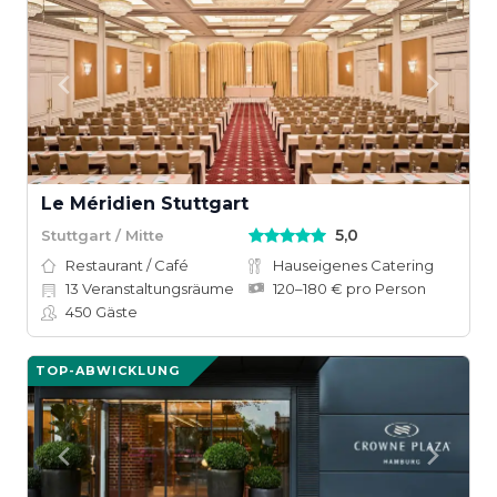
Le Méridien Stuttgart
5,0
Stuttgart / Mitte
Restaurant / Café
Hauseigenes Catering
13
Veranstaltungsräume
120–180 € pro Person
450
Gäste
TOP-ABWICKLUNG