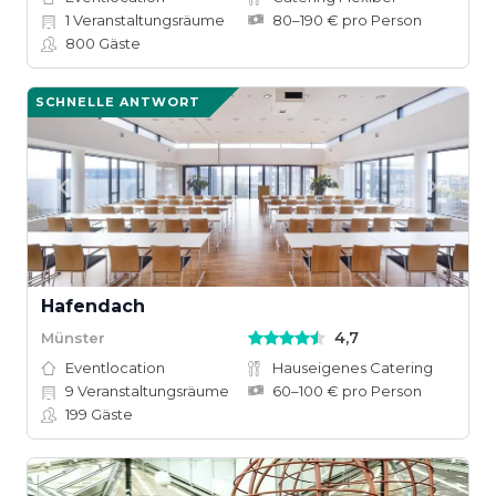
1
Veranstaltungsräume
80–190 € pro Person
800
Gäste
SCHNELLE ANTWORT
Hafendach
4,7
Münster
Eventlocation
Hauseigenes Catering
9
Veranstaltungsräume
60–100 € pro Person
199
Gäste