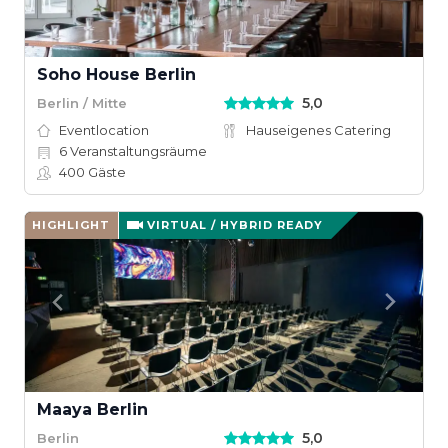
Soho House Berlin
5,0
Berlin / Mitte
Eventlocation
Hauseigenes Catering
6
Veranstaltungsräume
400
Gäste
HIGHLIGHT
VIRTUAL / HYBRID READY
Maaya Berlin
5,0
Berlin