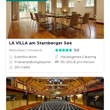
LA VILLA am Starnberger See
5,0
München / Umland
Eventlocation
Hauseigenes Catering
11
Veranstaltungsräume
110–300 € pro Person
220
Gäste